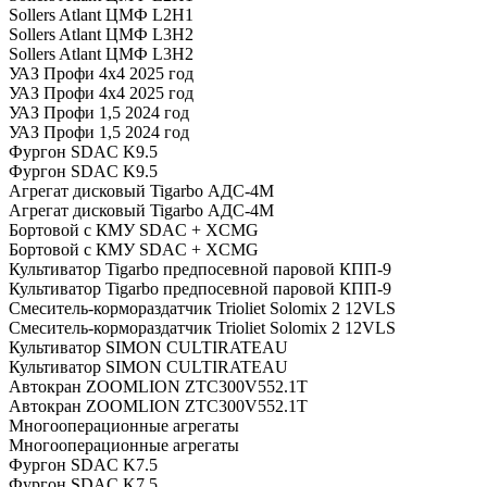
Sollers Atlant ЦМФ L2H1
Sollers Atlant ЦМФ L3H2
Sollers Atlant ЦМФ L3H2
УАЗ Профи 4х4 2025 год
УАЗ Профи 4х4 2025 год
УАЗ Профи 1,5 2024 год
УАЗ Профи 1,5 2024 год
Фургон SDAC K9.5
Фургон SDAC K9.5
Агрегат дисковый Tigarbo АДС-4M
Агрегат дисковый Tigarbo АДС-4M
Бортовой с КМУ SDAC + XCMG
Бортовой с КМУ SDAC + XCMG
Культиватор Tigarbo предпосевной паровой КПП-9
Культиватор Tigarbo предпосевной паровой КПП-9
Смеситель-кормораздатчик Trioliet Solomix 2 12VLS
Смеситель-кормораздатчик Trioliet Solomix 2 12VLS
Культиватор SIMON CULTIRATEAU
Культиватор SIMON CULTIRATEAU
Автокран ZOOMLION ZTC300V552.1T
Автокран ZOOMLION ZTC300V552.1T
Многооперационные агрегаты
Многооперационные агрегаты
Фургон SDAC K7.5
Фургон SDAC K7.5