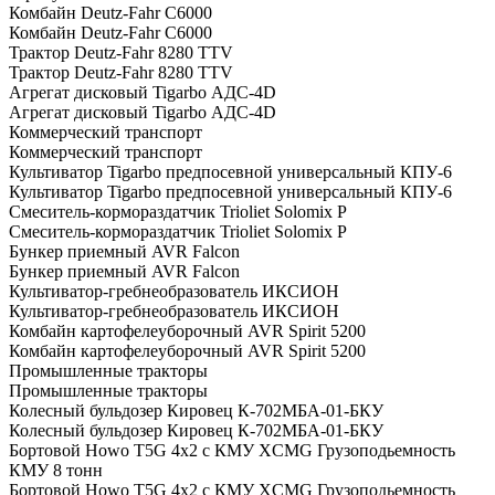
Комбайн Deutz-Fahr C6000
Комбайн Deutz-Fahr C6000
Трактор Deutz-Fahr 8280 TTV
Трактор Deutz-Fahr 8280 TTV
Агрегат дисковый Tigarbo АДС-4D
Агрегат дисковый Tigarbo АДС-4D
Коммерческий транспорт
Коммерческий транспорт
Культиватор Tigarbo предпосевной универсальный КПУ-6
Культиватор Tigarbo предпосевной универсальный КПУ-6
Смеситель-кормораздатчик Trioliet Solomix P
Смеситель-кормораздатчик Trioliet Solomix P
Бункер приемный AVR Falcon
Бункер приемный AVR Falcon
Культиватор-гребнеобразователь ИКСИОН
Культиватор-гребнеобразователь ИКСИОН
Комбайн картофелеуборочный AVR Spirit 5200
Комбайн картофелеуборочный AVR Spirit 5200
Промышленные тракторы
Промышленные тракторы
Колесный бульдозер Кировец К-702МБА-01-БКУ
Колесный бульдозер Кировец К-702МБА-01-БКУ
Бортовой Howo T5G 4х2 c КМУ XCMG Грузоподьемность
КМУ 8 тонн
Бортовой Howo T5G 4х2 c КМУ XCMG Грузоподьемность