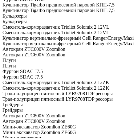
Культиватор Tigarbo предпосевной паровой КПП-7,5
Культиватор Tigarbo предпосевной паровой КПП-7,5
Бульдозеры
Бульдозеры
Смеситель-кормораздатчик Trioliet Solomix 2 12VL
Смеситель-кормораздатчик Trioliet Solomix 2 12VL
Культиватор вертикально-фрезерный Celli Ranger/Energy/Maxi
Культиватор вертикально-фрезерный Celli Ranger/Energy/Maxi
Автокран ZTC600V Zoomlion
Автокран ZTC600V Zoomlion
Плуги
Плуги
Фургон SDAC J7.5
Фургон SDAC J7.5
Смеситель-кормораздатчик Trioliet Solomix 2 12ZK
Смеситель-кормораздатчик Trioliet Solomix 2 12ZK
Трал-полуприцеп пятиосный LYR9708TDP рессоры
Трал-полуприцеп пятиосный LYR9708TDP рессоры
Грейдеры
Грейдеры
Автокран ZTC800V Zoomlion
Автокран ZTC800V Zoomlion
Мини-экскаватор Zoomlion ZE60G
Мини-экскаватор Zoomlion ZE60G
Мини-погрузчики