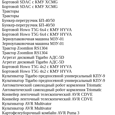
Бортовой SDAC с КМУ XCMG
Бортовой SDAC с КМУ XCMG
Тракторы
Тракторы
Бункер-перегрузчик БП-40/50
Бункер-перегрузчик БП-40/50
Бортовой Howo T5G 6х4 c КМУ HYVA
Бортовой Howo T5G 6х4 c КМУ HYVA
Зерноупаковочная машина МЗУ-01
Зерноупаковочная машина МЗУ-01
Трактор Zoomlion RS1304
Трактор Zoomlion RS1304
Агрегат дисковый Tigarbo АДС-5D
Агрегат дисковый Tigarbo АДС-5D
Бортовой Howo T5G 4х2 c КМУ HYVA
Бортовой Howo T5G 4х2 c КМУ HYVA
Культиватор Tigarbo предпосевной универсальный КПУ-9
Культиватор Tigarbo предпосевной универсальный КПУ-9
Автоматический самоходный робот кормления Triomatic
Автоматический самоходный робот кормления Triomatic
Конвейер ленточный телескопический AVR CDVE
Конвейер ленточный телескопический AVR CDVE
Культиватор AVR Multivator
Культиватор AVR Multivator
Картофелеуборочный комбайн AVR Puma 3