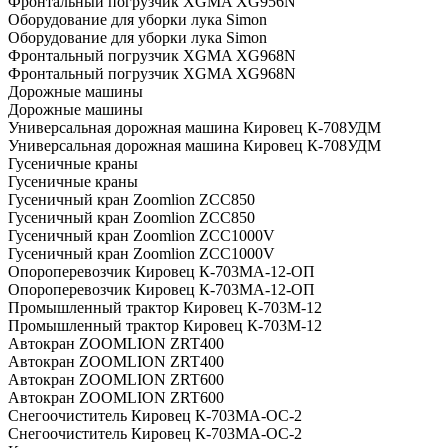
Фронтальный погрузчик XGMA XG956N
Оборудование для уборки лука Simon
Оборудование для уборки лука Simon
Фронтальный погрузчик XGMA XG968N
Фронтальный погрузчик XGMA XG968N
Дорожные машины
Дорожные машины
Универсальная дорожная машина Кировец К-708УДМ
Универсальная дорожная машина Кировец К-708УДМ
Гусеничные краны
Гусеничные краны
Гусеничный кран Zoomlion ZCC850
Гусеничный кран Zoomlion ZCC850
Гусеничный кран Zoomlion ZCC1000V
Гусеничный кран Zoomlion ZCC1000V
Опороперевозчик Кировец К-703МА-12-ОП
Опороперевозчик Кировец К-703МА-12-ОП
Промышленный трактор Кировец К-703М-12
Промышленный трактор Кировец К-703М-12
Автокран ZOOMLION ZRT400
Автокран ZOOMLION ZRT400
Автокран ZOOMLION ZRT600
Автокран ZOOMLION ZRT600
Снегоочиститель Кировец К-703МА-ОС-2
Снегоочиститель Кировец К-703МА-ОС-2