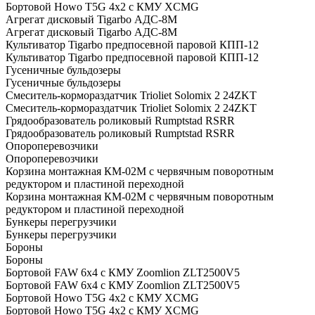
Бортовой Howo T5G 4х2 c КМУ XCMG
Агрегат дисковый Tigarbo АДС-8M
Агрегат дисковый Tigarbo АДС-8M
Культиватор Tigarbo предпосевной паровой КПП-12
Культиватор Tigarbo предпосевной паровой КПП-12
Гусеничные бульдозеры
Гусеничные бульдозеры
Смеситель-кормораздатчик Trioliet Solomix 2 24ZKT
Смеситель-кормораздатчик Trioliet Solomix 2 24ZKT
Грядообразователь роликовый Rumptstad RSRR
Грядообразователь роликовый Rumptstad RSRR
Опороперевозчики
Опороперевозчики
Корзина монтажная КМ-02М с червячным поворотным
редуктором и пластиной переходной
Корзина монтажная КМ-02М с червячным поворотным
редуктором и пластиной переходной
Бункеры перегрузчики
Бункеры перегрузчики
Бороны
Бороны
Бортовой FAW 6х4 с КМУ Zoomlion ZLT2500V5
Бортовой FAW 6х4 с КМУ Zoomlion ZLT2500V5
Бортовой Howo T5G 4х2 c КМУ XCMG
Бортовой Howo T5G 4х2 c КМУ XCMG