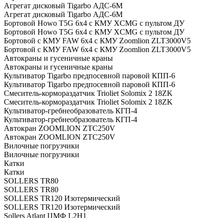
Агрегат дисковый Tigarbo АДС-6M
Агрегат дисковый Tigarbo АДС-6M
Бортовой Howo T5G 6х4 c КМУ XCMG с пультом ДУ
Бортовой Howo T5G 6х4 c КМУ XCMG с пультом ДУ
Бортовой с КМУ FAW 6х4 c КМУ Zoomlion ZLT3000V5
Бортовой с КМУ FAW 6х4 c КМУ Zoomlion ZLT3000V5
Автокраны и гусеничные краны
Автокраны и гусеничные краны
Культиватор Tigarbo предпосевной паровой КПП-6
Культиватор Tigarbo предпосевной паровой КПП-6
Смеситель-кормораздатчик Trioliet Solomix 2 18ZK
Смеситель-кормораздатчик Trioliet Solomix 2 18ZK
Культиватор-гребнеобразователь КГП-4
Культиватор-гребнеобразователь КГП-4
Автокран ZOOMLION ZTC250V
Автокран ZOOMLION ZTC250V
Вилочные погрузчики
Вилочные погрузчики
Катки
Катки
SOLLERS TR80
SOLLERS TR80
SOLLERS TR120 Изотермический
SOLLERS TR120 Изотермический
Sollers Atlant ЦМФ L2H1