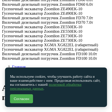
Вилочный дизельный погрузчик Zoomlion FD60 6.0т
Гусеничный экскаватор Zoomlion ZE490EK-10
Гусеничный экскаватор Zoomlion ZE490EK-10
Вилочный дизельный погрузчик Zoomlion FD70 7.0т
Вилочный дизельный погрузчик Zoomlion FD70 7.0т
Гусеничный экскаватор Zoomlion ZE550EK-10
Гусеничный экскаватор Zoomlion ZE550EK-10
Гусеничный экскаватор Zoomlion ZE730EK-10
Гусеничный экскаватор Zoomlion ZE730EK-10
Гусеничный экскаватор XGMA XG822EL (габаритный)
Гусеничный экскаватор XGMA XG822EL (габаритный)
Вилочный дизельный погрузчик Zoomlion FD100 10.0т
Вилочный дизельный погрузчик Zoomlion FD100 10.0т
Главная
Запчасти на спецтехнику
Запчасти на трактор Кировец
Мы используем cookies, чтобы улучшить работу сайта и
ваше взаимодействие с ним. Продолжая использовать сайт,
вы соглашаетесь с нашей
политикой обработки
Амортизатор редуктора
персональных данных
.
полужест муфты
Согласен