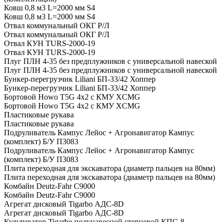
Ковш 0,8 м3 L=2000 мм S4
Ковш 0,8 м3 L=2000 мм S4
Отвал коммунальный ОКГ Р/Л
Отвал коммунальный ОКГ Р/Л
Отвал КУН TURS-2000-19
Отвал КУН TURS-2000-19
Плуг ПЛН 4-35 без предплужников с универсальной навеской
Плуг ПЛН 4-35 без предплужников с универсальной навеской
Бункер-перегрузчик Liliani БП-33/42 Хоппер
Бункер-перегрузчик Liliani БП-33/42 Хоппер
Бортовой Howo T5G 4х2 c КМУ XCMG
Бортовой Howo T5G 4х2 c КМУ XCMG
Пластиковые рукава
Пластиковые рукава
Подруливатель Кампус Лейос + Агронавигатор Кампус
(комплект) Б/У П3083
Подруливатель Кампус Лейос + Агронавигатор Кампус
(комплект) Б/У П3083
Плита переходная для экскаватора (диаметр пальцев на 80мм)
Плита переходная для экскаватора (диаметр пальцев на 80мм)
Комбайн Deutz-Fahr C9000
Комбайн Deutz-Fahr C9000
Агрегат дисковый Tigarbo АДС-8D
Агрегат дисковый Tigarbo АДС-8D
Культиватор Tigarbo полунавесной стерневой КПС-8