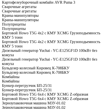
Картофелеуборочный комбайн AVR Puma 3
Сварочные агрегаты
Сварочные агрегаты
Краны-манипуляторы
Краны-манипуляторы
Полуприцепы
Полуприцепы
Бортовой Howo T5G 4х2 c КМУ XCMG Грузоподьемность
КМУ 5 тонн
Бортовой Howo T5G 4х2 c КМУ XCMG Грузоподьемность
КМУ 5 тонн
Дизельный генератор Yuchai - YC-E125GF1D 100кВт без
кожуха
Дизельный генератор Yuchai - YC-E125GF1D 100кВт без
кожуха
Бульдозер колесный Кировец К-708БКУ
Бульдозер колесный Кировец К-708БКУ
Комбайны
Комбайны
Бункер-перегрузчик БП-25/31
Бункер-перегрузчик БП-25/31
Бортовой Howo T5G 6х4 c КМУ XCMG Z-образная
Бортовой Howo T5G 6х4 c КМУ XCMG Z-образная
Зерноупаковочная машина МЗУ-01.02
Зерноупаковочная машина МЗУ-01.02