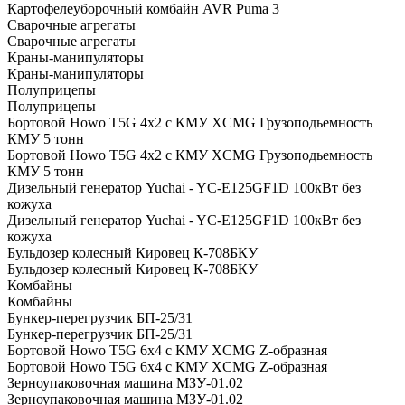
Картофелеуборочный комбайн AVR Puma 3
Сварочные агрегаты
Сварочные агрегаты
Краны-манипуляторы
Краны-манипуляторы
Полуприцепы
Полуприцепы
Бортовой Howo T5G 4х2 c КМУ XCMG Грузоподьемность
КМУ 5 тонн
Бортовой Howo T5G 4х2 c КМУ XCMG Грузоподьемность
КМУ 5 тонн
Дизельный генератор Yuchai - YC-E125GF1D 100кВт без
кожуха
Дизельный генератор Yuchai - YC-E125GF1D 100кВт без
кожуха
Бульдозер колесный Кировец К-708БКУ
Бульдозер колесный Кировец К-708БКУ
Комбайны
Комбайны
Бункер-перегрузчик БП-25/31
Бункер-перегрузчик БП-25/31
Бортовой Howo T5G 6х4 c КМУ XCMG Z-образная
Бортовой Howo T5G 6х4 c КМУ XCMG Z-образная
Зерноупаковочная машина МЗУ-01.02
Зерноупаковочная машина МЗУ-01.02