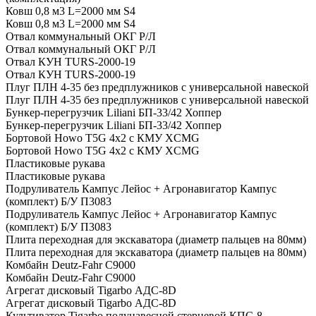
Ковш 0,8 м3 L=2000 мм S4
Ковш 0,8 м3 L=2000 мм S4
Отвал коммунальный ОКГ Р/Л
Отвал коммунальный ОКГ Р/Л
Отвал КУН TURS-2000-19
Отвал КУН TURS-2000-19
Плуг ПЛН 4-35 без предплужников с универсальной навеской
Плуг ПЛН 4-35 без предплужников с универсальной навеской
Бункер-перегрузчик Liliani БП-33/42 Хоппер
Бункер-перегрузчик Liliani БП-33/42 Хоппер
Бортовой Howo T5G 4х2 c КМУ XCMG
Бортовой Howo T5G 4х2 c КМУ XCMG
Пластиковые рукава
Пластиковые рукава
Подруливатель Кампус Лейос + Агронавигатор Кампус
(комплект) Б/У П3083
Подруливатель Кампус Лейос + Агронавигатор Кампус
(комплект) Б/У П3083
Плита переходная для экскаватора (диаметр пальцев на 80мм)
Плита переходная для экскаватора (диаметр пальцев на 80мм)
Комбайн Deutz-Fahr C9000
Комбайн Deutz-Fahr C9000
Агрегат дисковый Tigarbo АДС-8D
Агрегат дисковый Tigarbo АДС-8D
Культиватор Tigarbo полунавесной стерневой КПС-8