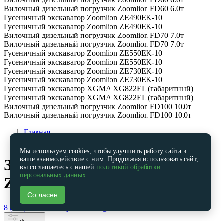
Вилочный дизельный погрузчик Zoomlion FD60 6.0т
Гусеничный экскаватор Zoomlion ZE490EK-10
Гусеничный экскаватор Zoomlion ZE490EK-10
Вилочный дизельный погрузчик Zoomlion FD70 7.0т
Вилочный дизельный погрузчик Zoomlion FD70 7.0т
Гусеничный экскаватор Zoomlion ZE550EK-10
Гусеничный экскаватор Zoomlion ZE550EK-10
Гусеничный экскаватор Zoomlion ZE730EK-10
Гусеничный экскаватор Zoomlion ZE730EK-10
Гусеничный экскаватор XGMA XG822EL (габаритный)
Гусеничный экскаватор XGMA XG822EL (габаритный)
Вилочный дизельный погрузчик Zoomlion FD100 10.0т
Вилочный дизельный погрузчик Zoomlion FD100 10.0т
Главная
Запчасти на спецтехнику
Мы используем cookies, чтобы улучшить работу сайта и
ваше взаимодействие с ним. Продолжая использовать сайт,
Запчасти на технику
вы соглашаетесь с нашей
политикой обработки
персональных данных
.
Zoomlion
Согласен
8 (391) 205-01-10
spareservice@asm24.su