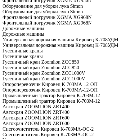
Фронтальный погрузчик XGMA XG956N
Оборудование для уборки лука Simon
Оборудование для уборки лука Simon
Фронтальный погрузчик XGMA XG968N
Фронтальный погрузчик XGMA XG968N
Дорожные машины
Дорожные машины
Универсальная дорожная машина Кировец К-708УДМ
Универсальная дорожная машина Кировец К-708УДМ
Гусеничные краны
Гусеничные краны
Гусеничный кран Zoomlion ZCC850
Гусеничный кран Zoomlion ZCC850
Гусеничный кран Zoomlion ZCC1000V
Гусеничный кран Zoomlion ZCC1000V
Опороперевозчик Кировец К-703МА-12-ОП
Опороперевозчик Кировец К-703МА-12-ОП
Промышленный трактор Кировец К-703М-12
Промышленный трактор Кировец К-703М-12
Автокран ZOOMLION ZRT400
Автокран ZOOMLION ZRT400
Автокран ZOOMLION ZRT600
Автокран ZOOMLION ZRT600
Снегоочиститель Кировец К-703МА-ОС-2
Снегоочиститель Кировец К-703МА-ОС-2