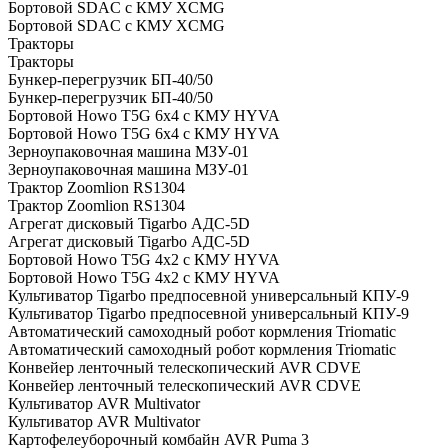
Бортовой SDAC с КМУ XCMG
Бортовой SDAC с КМУ XCMG
Тракторы
Тракторы
Бункер-перегрузчик БП-40/50
Бункер-перегрузчик БП-40/50
Бортовой Howo T5G 6х4 c КМУ HYVA
Бортовой Howo T5G 6х4 c КМУ HYVA
Зерноупаковочная машина МЗУ-01
Зерноупаковочная машина МЗУ-01
Трактор Zoomlion RS1304
Трактор Zoomlion RS1304
Агрегат дисковый Tigarbo АДС-5D
Агрегат дисковый Tigarbo АДС-5D
Бортовой Howo T5G 4х2 c КМУ HYVA
Бортовой Howo T5G 4х2 c КМУ HYVA
Культиватор Tigarbo предпосевной универсальный КПУ-9
Культиватор Tigarbo предпосевной универсальный КПУ-9
Автоматический самоходный робот кормления Triomatic
Автоматический самоходный робот кормления Triomatic
Конвейер ленточный телескопический AVR CDVE
Конвейер ленточный телескопический AVR CDVE
Культиватор AVR Multivator
Культиватор AVR Multivator
Картофелеуборочный комбайн AVR Puma 3