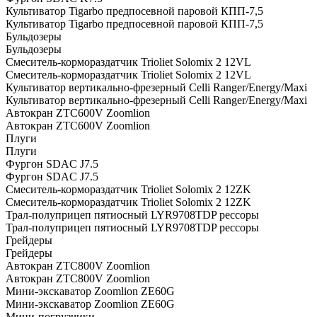
Культиватор Tigarbo предпосевной паровой КПП-7,5
Культиватор Tigarbo предпосевной паровой КПП-7,5
Бульдозеры
Бульдозеры
Смеситель-кормораздатчик Trioliet Solomix 2 12VL
Смеситель-кормораздатчик Trioliet Solomix 2 12VL
Культиватор вертикально-фрезерный Celli Ranger/Energy/Maxi
Культиватор вертикально-фрезерный Celli Ranger/Energy/Maxi
Автокран ZTC600V Zoomlion
Автокран ZTC600V Zoomlion
Плуги
Плуги
Фургон SDAC J7.5
Фургон SDAC J7.5
Смеситель-кормораздатчик Trioliet Solomix 2 12ZK
Смеситель-кормораздатчик Trioliet Solomix 2 12ZK
Трал-полуприцеп пятиосный LYR9708TDP рессоры
Трал-полуприцеп пятиосный LYR9708TDP рессоры
Грейдеры
Грейдеры
Автокран ZTC800V Zoomlion
Автокран ZTC800V Zoomlion
Мини-экскаватор Zoomlion ZE60G
Мини-экскаватор Zoomlion ZE60G
Мини-погрузчики