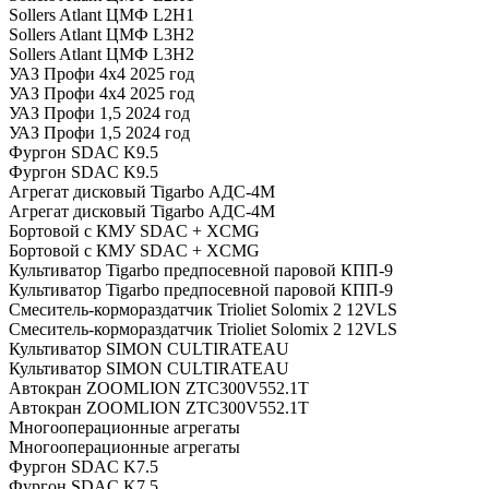
Sollers Atlant ЦМФ L2H1
Sollers Atlant ЦМФ L3H2
Sollers Atlant ЦМФ L3H2
УАЗ Профи 4х4 2025 год
УАЗ Профи 4х4 2025 год
УАЗ Профи 1,5 2024 год
УАЗ Профи 1,5 2024 год
Фургон SDAC K9.5
Фургон SDAC K9.5
Агрегат дисковый Tigarbo АДС-4M
Агрегат дисковый Tigarbo АДС-4M
Бортовой с КМУ SDAC + XCMG
Бортовой с КМУ SDAC + XCMG
Культиватор Tigarbo предпосевной паровой КПП-9
Культиватор Tigarbo предпосевной паровой КПП-9
Смеситель-кормораздатчик Trioliet Solomix 2 12VLS
Смеситель-кормораздатчик Trioliet Solomix 2 12VLS
Культиватор SIMON CULTIRATEAU
Культиватор SIMON CULTIRATEAU
Автокран ZOOMLION ZTC300V552.1T
Автокран ZOOMLION ZTC300V552.1T
Многооперационные агрегаты
Многооперационные агрегаты
Фургон SDAC K7.5
Фургон SDAC K7.5