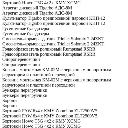
Бортовой Howo T5G 4х2 c КМУ XCMG
Агрегат дисковый Tigarbo АДС-8M
Агрегат дисковый Tigarbo АДС-8M
Культиватор Tigarbo предпосевной паровой КПП-12
Культиватор Tigarbo предпосевной паровой КПП-12
Гусеничные бульдозеры
Гусеничные бульдозеры
Смеситель-кормораздатчик Trioliet Solomix 2 24ZKT
Смеситель-кормораздатчик Trioliet Solomix 2 24ZKT
Грядообразователь роликовый Rumptstad RSRR
Грядообразователь роликовый Rumptstad RSRR
Опороперевозчики
Опороперевозчики
Корзина монтажная КМ-02М с червячным поворотным
редуктором и пластиной переходной
Корзина монтажная КМ-02М с червячным поворотным
редуктором и пластиной переходной
Бункеры перегрузчики
Бункеры перегрузчики
Бороны
Бороны
Бортовой FAW 6х4 с КМУ Zoomlion ZLT2500V5
Бортовой FAW 6х4 с КМУ Zoomlion ZLT2500V5
Бортовой Howo T5G 4х2 c КМУ XCMG
Бортовой Howo T5G 4х2 c КМУ XCMG