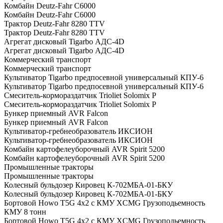
Комбайн Deutz-Fahr C6000
Комбайн Deutz-Fahr C6000
Трактор Deutz-Fahr 8280 TTV
Трактор Deutz-Fahr 8280 TTV
Агрегат дисковый Tigarbo АДС-4D
Агрегат дисковый Tigarbo АДС-4D
Коммерческий транспорт
Коммерческий транспорт
Культиватор Tigarbo предпосевной универсальный КПУ-6
Культиватор Tigarbo предпосевной универсальный КПУ-6
Смеситель-кормораздатчик Trioliet Solomix P
Смеситель-кормораздатчик Trioliet Solomix P
Бункер приемный AVR Falcon
Бункер приемный AVR Falcon
Культиватор-гребнеобразователь ИКСИОН
Культиватор-гребнеобразователь ИКСИОН
Комбайн картофелеуборочный AVR Spirit 5200
Комбайн картофелеуборочный AVR Spirit 5200
Промышленные тракторы
Промышленные тракторы
Колесный бульдозер Кировец К-702МБА-01-БКУ
Колесный бульдозер Кировец К-702МБА-01-БКУ
Бортовой Howo T5G 4х2 c КМУ XCMG Грузоподьемность
КМУ 8 тонн
Бортовой Howo T5G 4х2 c КМУ XCMG Грузоподьемность