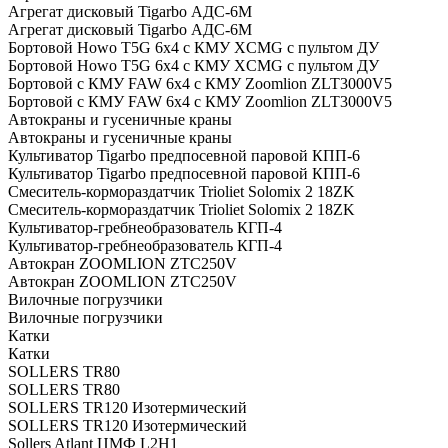
Агрегат дисковый Tigarbo АДС-6M
Агрегат дисковый Tigarbo АДС-6M
Бортовой Howo T5G 6х4 c КМУ XCMG с пультом ДУ
Бортовой Howo T5G 6х4 c КМУ XCMG с пультом ДУ
Бортовой с КМУ FAW 6х4 c КМУ Zoomlion ZLT3000V5
Бортовой с КМУ FAW 6х4 c КМУ Zoomlion ZLT3000V5
Автокраны и гусеничные краны
Автокраны и гусеничные краны
Культиватор Tigarbo предпосевной паровой КПП-6
Культиватор Tigarbo предпосевной паровой КПП-6
Смеситель-кормораздатчик Trioliet Solomix 2 18ZK
Смеситель-кормораздатчик Trioliet Solomix 2 18ZK
Культиватор-гребнеобразователь КГП-4
Культиватор-гребнеобразователь КГП-4
Автокран ZOOMLION ZTC250V
Автокран ZOOMLION ZTC250V
Вилочные погрузчики
Вилочные погрузчики
Катки
Катки
SOLLERS TR80
SOLLERS TR80
SOLLERS TR120 Изотермический
SOLLERS TR120 Изотермический
Sollers Atlant ЦМФ L2H1