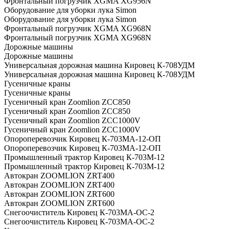
Фронтальный погрузчик XGMA XG956N
Оборудование для уборки лука Simon
Оборудование для уборки лука Simon
Фронтальный погрузчик XGMA XG968N
Фронтальный погрузчик XGMA XG968N
Дорожные машины
Дорожные машины
Универсальная дорожная машина Кировец К-708УДМ
Универсальная дорожная машина Кировец К-708УДМ
Гусеничные краны
Гусеничные краны
Гусеничный кран Zoomlion ZCC850
Гусеничный кран Zoomlion ZCC850
Гусеничный кран Zoomlion ZCC1000V
Гусеничный кран Zoomlion ZCC1000V
Опороперевозчик Кировец К-703МА-12-ОП
Опороперевозчик Кировец К-703МА-12-ОП
Промышленный трактор Кировец К-703М-12
Промышленный трактор Кировец К-703М-12
Автокран ZOOMLION ZRT400
Автокран ZOOMLION ZRT400
Автокран ZOOMLION ZRT600
Автокран ZOOMLION ZRT600
Снегоочиститель Кировец К-703МА-ОС-2
Снегоочиститель Кировец К-703МА-ОС-2