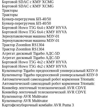
Бортовой SDAC с КМУ XCMG
Бортовой SDAC с КМУ XCMG
Тракторы
Тракторы
Бункер-перегрузчик БП-40/50
Бункер-перегрузчик БП-40/50
Бортовой Howo T5G 6х4 c КМУ HYVA
Бортовой Howo T5G 6х4 c КМУ HYVA
Зерноупаковочная машина МЗУ-01
Зерноупаковочная машина МЗУ-01
Трактор Zoomlion RS1304
Трактор Zoomlion RS1304
Агрегат дисковый Tigarbo АДС-5D
Агрегат дисковый Tigarbo АДС-5D
Бортовой Howo T5G 4х2 c КМУ HYVA
Бортовой Howo T5G 4х2 c КМУ HYVA
Культиватор Tigarbo предпосевной универсальный КПУ-9
Культиватор Tigarbo предпосевной универсальный КПУ-9
Автоматический самоходный робот кормления Triomatic
Автоматический самоходный робот кормления Triomatic
Конвейер ленточный телескопический AVR CDVE
Конвейер ленточный телескопический AVR CDVE
Культиватор AVR Multivator
Культиватор AVR Multivator
Картофелеуборочный комбайн AVR Puma 3