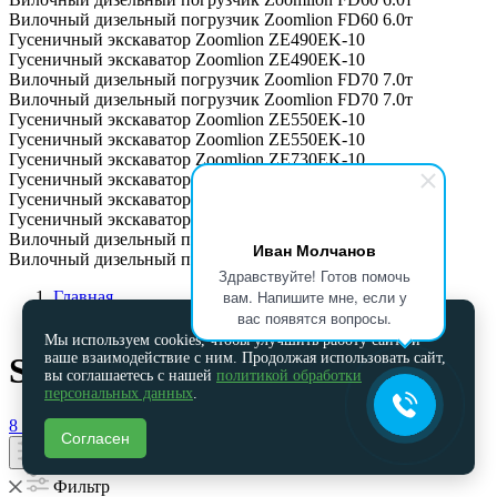
Вилочный дизельный погрузчик Zoomlion FD60 6.0т
Гусеничный экскаватор Zoomlion ZE490EK-10
Гусеничный экскаватор Zoomlion ZE490EK-10
Вилочный дизельный погрузчик Zoomlion FD70 7.0т
Вилочный дизельный погрузчик Zoomlion FD70 7.0т
Гусеничный экскаватор Zoomlion ZE550EK-10
Гусеничный экскаватор Zoomlion ZE550EK-10
Гусеничный экскаватор Zoomlion ZE730EK-10
Гусеничный экскаватор Zoomlion ZE730EK-10
Гусеничный экскаватор XGMA XG822EL (габаритный)
Гусеничный экскаватор XGMA XG822EL (габаритный)
Вилочный дизельный погрузчик Zoomlion FD100 10.0т
Иван Молчанов
Вилочный дизельный погрузчик Zoomlion FD100 10.0т
Здравствуйте! Готов помочь
вам. Напишите мне, если у
Главная
Запчасти на спецтехнику
вас появятся вопросы.
Мы используем cookies, чтобы улучшить работу сайта и
ваше взаимодействие с ним. Продолжая использовать сайт,
SDAC запчасти
вы соглашаетесь с нашей
политикой обработки
персональных данных
.
8 (391) 205-01-10
spareservice@asm24.su
Согласен
Фильтр
Фильтр