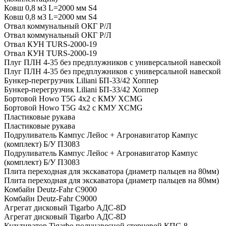
Ковш 0,8 м3 L=2000 мм S4
Ковш 0,8 м3 L=2000 мм S4
Отвал коммунальный ОКГ Р/Л
Отвал коммунальный ОКГ Р/Л
Отвал КУН TURS-2000-19
Отвал КУН TURS-2000-19
Плуг ПЛН 4-35 без предплужников с универсальной навеской
Плуг ПЛН 4-35 без предплужников с универсальной навеской
Бункер-перегрузчик Liliani БП-33/42 Хоппер
Бункер-перегрузчик Liliani БП-33/42 Хоппер
Бортовой Howo T5G 4х2 c КМУ XCMG
Бортовой Howo T5G 4х2 c КМУ XCMG
Пластиковые рукава
Пластиковые рукава
Подруливатель Кампус Лейос + Агронавигатор Кампус
(комплект) Б/У П3083
Подруливатель Кампус Лейос + Агронавигатор Кампус
(комплект) Б/У П3083
Плита переходная для экскаватора (диаметр пальцев на 80мм)
Плита переходная для экскаватора (диаметр пальцев на 80мм)
Комбайн Deutz-Fahr C9000
Комбайн Deutz-Fahr C9000
Агрегат дисковый Tigarbo АДС-8D
Агрегат дисковый Tigarbo АДС-8D
Культиватор Tigarbo полунавесной стерневой КПС-8