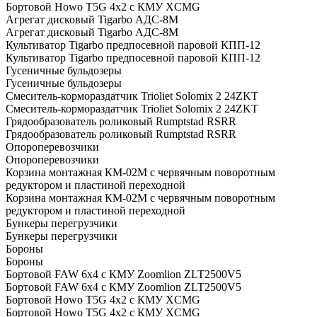
Бортовой Howo T5G 4х2 c КМУ XCMG
Агрегат дисковый Tigarbo АДС-8M
Агрегат дисковый Tigarbo АДС-8M
Культиватор Tigarbo предпосевной паровой КПП-12
Культиватор Tigarbo предпосевной паровой КПП-12
Гусеничные бульдозеры
Гусеничные бульдозеры
Смеситель-кормораздатчик Trioliet Solomix 2 24ZKT
Смеситель-кормораздатчик Trioliet Solomix 2 24ZKT
Грядообразователь роликовый Rumptstad RSRR
Грядообразователь роликовый Rumptstad RSRR
Опороперевозчики
Опороперевозчики
Корзина монтажная КМ-02М с червячным поворотным
редуктором и пластиной переходной
Корзина монтажная КМ-02М с червячным поворотным
редуктором и пластиной переходной
Бункеры перегрузчики
Бункеры перегрузчики
Бороны
Бороны
Бортовой FAW 6х4 с КМУ Zoomlion ZLT2500V5
Бортовой FAW 6х4 с КМУ Zoomlion ZLT2500V5
Бортовой Howo T5G 4х2 c КМУ XCMG
Бортовой Howo T5G 4х2 c КМУ XCMG