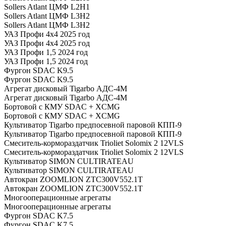
Sollers Atlant ЦМФ L2H1
Sollers Atlant ЦМФ L3H2
Sollers Atlant ЦМФ L3H2
УАЗ Профи 4х4 2025 год
УАЗ Профи 4х4 2025 год
УАЗ Профи 1,5 2024 год
УАЗ Профи 1,5 2024 год
Фургон SDAC K9.5
Фургон SDAC K9.5
Агрегат дисковый Tigarbo АДС-4M
Агрегат дисковый Tigarbo АДС-4M
Бортовой с КМУ SDAC + XCMG
Бортовой с КМУ SDAC + XCMG
Культиватор Tigarbo предпосевной паровой КПП-9
Культиватор Tigarbo предпосевной паровой КПП-9
Смеситель-кормораздатчик Trioliet Solomix 2 12VLS
Смеситель-кормораздатчик Trioliet Solomix 2 12VLS
Культиватор SIMON CULTIRATEAU
Культиватор SIMON CULTIRATEAU
Автокран ZOOMLION ZTC300V552.1T
Автокран ZOOMLION ZTC300V552.1T
Многооперационные агрегаты
Многооперационные агрегаты
Фургон SDAC K7.5
Фургон SDAC K7.5