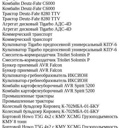
Комбайн Deutz-Fahr C6000
Комбайн Deutz-Fahr C6000
Трактор Deutz-Fahr 8280 TTV
Трактор Deutz-Fahr 8280 TTV
Агрегат дисковый Tigarbo АДС-4D
Агрегат дисковый Tigarbo АДС-4D
Коммерческий транспорт
Коммерческий транспорт
Культиватор Tigarbo предпосевной универсальный КПУ-6
Культиватор Tigarbo предпосевной универсальный КПУ-6
Смеситель-кормораздатчик Trioliet Solomix P
Смеситель-кормораздатчик Trioliet Solomix P
Бункер приемный AVR Falcon
Бункер приемный AVR Falcon
Культиватор-гребнеобразователь ИКСИОН
Культиватор-гребнеобразователь ИКСИОН
Комбайн картофелеуборочный AVR Spirit 5200
Комбайн картофелеуборочный AVR Spirit 5200
Промышленные тракторы
Промышленные тракторы
Колесный бульдозер Кировец К-702МБА-01-БКУ
Колесный бульдозер Кировец К-702МБА-01-БКУ
Бортовой Howo T5G 4х2 c КМУ XCMG Грузоподьемность
КМУ 8 тонн
Бортовой Howo T5G 4х2 c КМУ XCMG Грузоподьемность