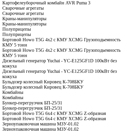
Картофелеуборочный комбайн AVR Puma 3
Сварочные агрегаты
Сварочные агрегаты
Краны-манипуляторы
Краны-манипуляторы
Полуприцепы
Полуприцепы
Бортовой Howo T5G 4х2 c КМУ XCMG Грузоподьемность
КМУ 5 тонн
Бортовой Howo T5G 4х2 c КМУ XCMG Грузоподьемность
КМУ 5 тонн
Дизельный генератор Yuchai - YC-E125GF1D 100кВт без
кожуха
Дизельный генератор Yuchai - YC-E125GF1D 100кВт без
кожуха
Бульдозер колесный Кировец К-708БКУ
Бульдозер колесный Кировец К-708БКУ
Комбайны
Комбайны
Бункер-перегрузчик БП-25/31
Бункер-перегрузчик БП-25/31
Бортовой Howo T5G 6х4 c КМУ XCMG Z-образная
Бортовой Howo T5G 6х4 c КМУ XCMG Z-образная
Зерноупаковочная машина МЗУ-01.02
Зерноупаковочная машина МЗУ-01.02