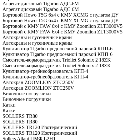
Агрегат дисковый Tigarbo АДС-6M
Агрегат дисковый Tigarbo АДС-6M
Бортовой Howo T5G 6х4 c КМУ XCMG с пультом ДУ
Бортовой Howo T5G 6х4 c КМУ XCMG с пультом ДУ
Бортовой с КМУ FAW 6х4 c КМУ Zoomlion ZLT3000V5
Бортовой с КМУ FAW 6х4 c КМУ Zoomlion ZLT3000V5
Автокраны и гусеничные краны
Автокраны и гусеничные краны
Культиватор Tigarbo предпосевной паровой КПП-6
Культиватор Tigarbo предпосевной паровой КПП-6
Смеситель-кормораздатчик Trioliet Solomix 2 18ZK
Смеситель-кормораздатчик Trioliet Solomix 2 18ZK
Культиватор-гребнеобразователь КГП-4
Культиватор-гребнеобразователь КГП-4
Автокран ZOOMLION ZTC250V
Автокран ZOOMLION ZTC250V
Вилочные погрузчики
Вилочные погрузчики
Катки
Катки
SOLLERS TR80
SOLLERS TR80
SOLLERS TR120 Изотермический
SOLLERS TR120 Изотермический
Sollers Atlant ЦМФ L2H1