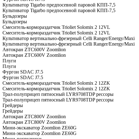
Культиватор Tigarbo предпосевной паровой КПП-7,5
Культиватор Tigarbo предпосевной паровой КПП-7,5
Бульдозеры
Бульдозеры
Смеситель-кормораздатчик Trioliet Solomix 2 12VL
Смеситель-кормораздатчик Trioliet Solomix 2 12VL
Культиватор вертикально-фрезерный Celli Ranger/Energy/Maxi
Культиватор вертикально-фрезерный Celli Ranger/Energy/Maxi
Автокран ZTC600V Zoomlion
Автокран ZTC600V Zoomlion
Плуги
Плуги
Фургон SDAC J7.5
Фургон SDAC J7.5
Смеситель-кормораздатчик Trioliet Solomix 2 12ZK
Смеситель-кормораздатчик Trioliet Solomix 2 12ZK
Трал-полуприцеп пятиосный LYR9708TDP рессоры
Трал-полуприцеп пятиосный LYR9708TDP рессоры
Грейдеры
Грейдеры
Автокран ZTC800V Zoomlion
Автокран ZTC800V Zoomlion
Мини-экскаватор Zoomlion ZE60G
Мини-экскаватор Zoomlion ZE60G
Мини-погрузчики